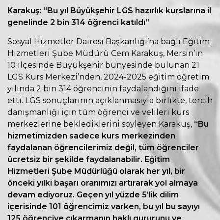
Karakuş: “Bu yıl Büyükşehir LGS hazırlık kurslarına il
genelinde 2 bin 314 öğrenci katıldı”
Sosyal Hizmetler Dairesi Başkanlığı’na bağlı Eğitim
Hizmetleri Şube Müdürü Cem Karakuş, Mersin’in
10 ilçesinde Büyükşehir bünyesinde bulunan 21
LGS Kurs Merkezi’nden, 2024-2025 eğitim öğretim
yılında 2 bin 314 öğrencinin faydalandığını ifade
etti. LGS sonuçlarının açıklanmasıyla birlikte, tercih
danışmanlığı için tüm öğrenci ve velileri kurs
merkezlerine beklediklerini söyleyen Karakuş,
“Bu
hizmetimizden sadece kurs merkezinden
faydalanan öğrencilerimiz değil, tüm öğrenciler
ücretsiz bir şekilde faydalanabilir. Eğitim
Hizmetleri Şube Müdürlüğü olarak her yıl, bir
önceki yılki başarı oranımızı artırarak yol almaya
devam ediyoruz. Geçen yıl yüzde 5’lik dilim
içerisinde 101 öğrencimiz varken, bu yıl bu sayıyı
125 öğrenciye çıkarmanın haklı gururunu ve