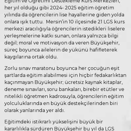
Eğitim ve Öğretimi Destekleme Kurs Merkezleri,
her yıl olduğu gibi 2024- 2025 eğitim öğretim
yılında da öğrencilerin lise hayallerine giden yolda
onlara ışık tuttu. Mersin’in 10 ilçesinde 21 LGS kurs
merkezi aracılığıyla öğrencilerin istedikleri liselere
yerleşmelerine katkı sunan, onlara yalnızca bilgi
değil; moral ve motivasyon da veren Büyükşehir,
süreç boyunca ailelerin de yükünü hafifleterek
kaygılarına ortak oldu.
Zorlu sınav maratonu boyunca her çocuğun eşit
şartlarda eğitim alabilmesi için hiçbir fedakarlıktan
kaçınmayan Büyükşehir; ücretsiz kaynak kitaplar,
deneme sınavları, soru bankaları, birebir etütler ve
nitelikli öğretmen kadrosuyla, öğrencilerin eğitim
yolculuklarında en büyük destekçilerinden biri
olarak yanlarında yer aldı.
Eğitimdeki istikrarlı yükselişini büyük bir
kararlılıkla sürdüren Büyükşehir bu yıl da LGS