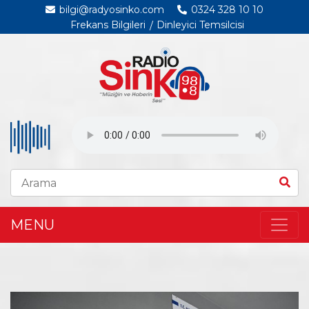
bilgi@radyosinko.com
0324 328 10 10
Frekans Bilgileri
Dinleyici Temsilcisi
MENU