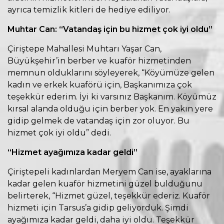
ayrıca temizlik kitleri de hediye ediliyor.
Muhtar Can: “Vatandaş için bu hizmet çok iyi oldu”
Çiriştepe Mahallesi Muhtarı Yaşar Can,
Büyükşehir’in berber ve kuaför hizmetinden
memnun olduklarını söyleyerek, “Köyümüze gelen
kadın ve erkek kuaförü için, Başkanımıza çok
teşekkür ederim. İyi ki varsınız Başkanım. Köyümüz
kırsal alanda olduğu için berber yok. En yakın yere
gidip gelmek de vatandaş için zor oluyor. Bu
hizmet çok iyi oldu” dedi.
“Hizmet ayağımıza kadar geldi”
Çiriştepeli kadınlardan Meryem Can ise, ayaklarına
kadar gelen kuaför hizmetini güzel bulduğunu
belirterek, “Hizmet güzel, teşekkür ederiz. Kuaför
hizmeti için Tarsus’a gidip geliyorduk. Şimdi
ayağımıza kadar geldi, daha iyi oldu. Teşekkür