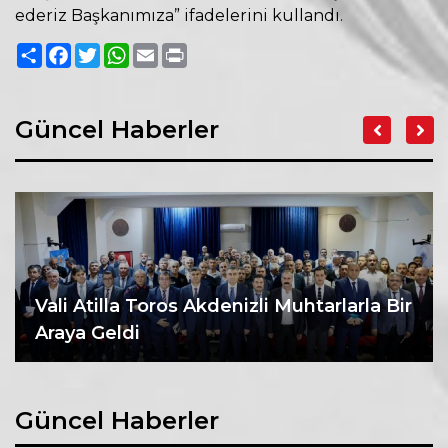
ederiz Başkanımıza” ifadelerini kullandı.
Paylaş
Facebook
Twitter
WhatsApp
Email
Print
Güncel Haberler
Vali Atilla Toros Akdenizli Muhtarlarla Bir
Araya Geldi
Güncel Haberler