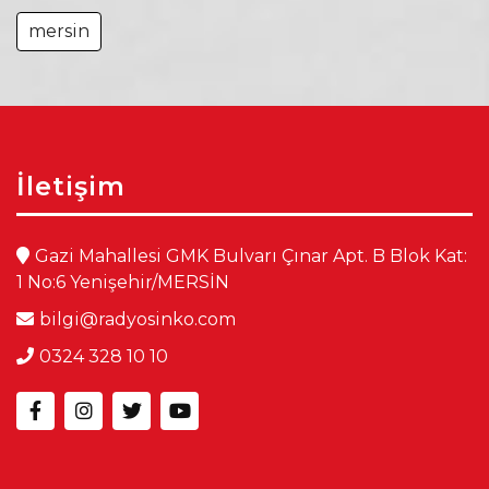
mersin
İletişim
Gazi Mahallesi GMK Bulvarı Çınar Apt. B Blok Kat:
1 No:6 Yenişehir/MERSİN
bilgi@radyosinko.com
0324 328 10 10