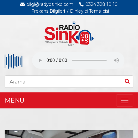
bilgi@radyosinko.com
0324 328 10 10
Frekans Bilgileri
Dinleyici Temsilcisi
MENU