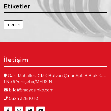
Etiketler
mersin
İletişim
Gazi Mahallesi GMK Bulvarı Çınar Apt. B Blok Kat:
1 No:6 Yenişehir/MERSİN
bilgi@radyosinko.com
0324 328 10 10