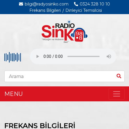
bilgi@radyosinko.com
0324 328 10 10
Frekans Bilgileri
Dinleyici Temsilcisi
MENU
FREKANS BİLGİLERİ